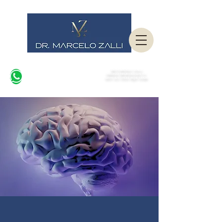
DR MARCELO ZALLI
MÉDICO NEUROLOGISTA
CRM-SC 17333 RQE 13326
Balneário Camboriú e Itajaí/SC.